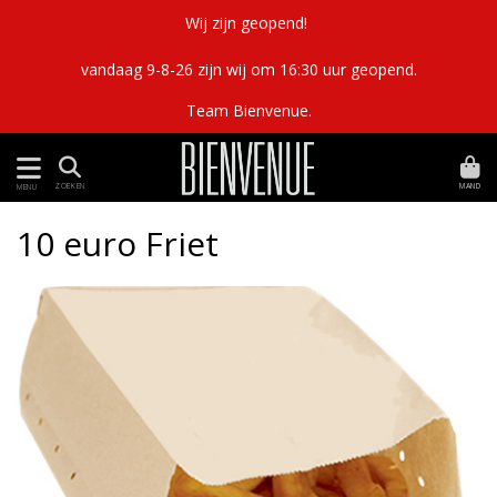
Wij zijn geopend!
vandaag 9-8-26 zijn wij om 16:30 uur geopend.
Team Bienvenue.
MAND
ZOEKEN
MENU
10 euro Friet