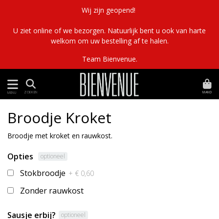
Wij zijn geopend!
U ziet online of we bezorgen. Natuurlijk bent u ook van harte
welkom om uw bestelling af te halen.
Team Bienvenue.
MAND
ZOEKEN
MENU
Broodje Kroket
Broodje met kroket en rauwkost.
Opties
optioneel
Stokbroodje
+ € 0,60
Zonder rauwkost
Sausje erbij?
optioneel