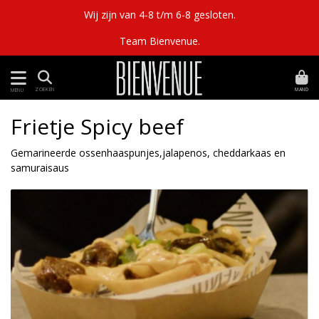
Wij zijn van 4-8 t/m 6-8 gesloten.
Team Bienvenue.
MAND
ZOEKEN
MENU
Frietje Spicy beef
Gemarineerde ossenhaaspunjes,jalapenos, cheddarkaas en
samuraisaus