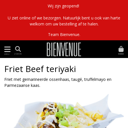
Wij zijn geopend!
U ziet online of we bezorgen. Natuurlijk bent u ook van harte
welkom om uw bestelling af te halen.
Team Bienvenue.
MAND
ZOEKEN
MENU
Friet Beef teriyaki
Friet met gemarineerde ossenhaas, taugé, truffelmayo en
Parmezaanse kaas.