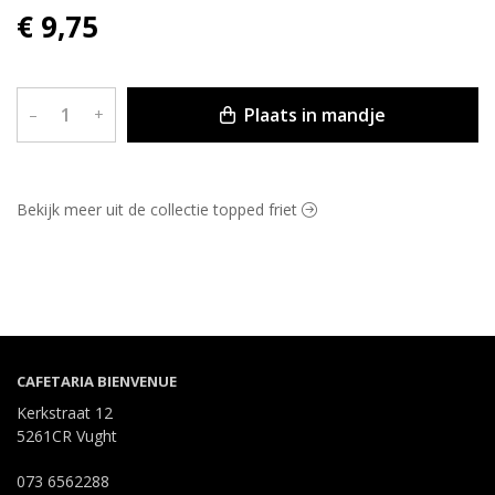
€ 9,75
Plaats in mandje
–
+
Bekijk meer uit de collectie topped friet
CAFETARIA BIENVENUE
Kerkstraat 12
5261CR Vught
073 6562288