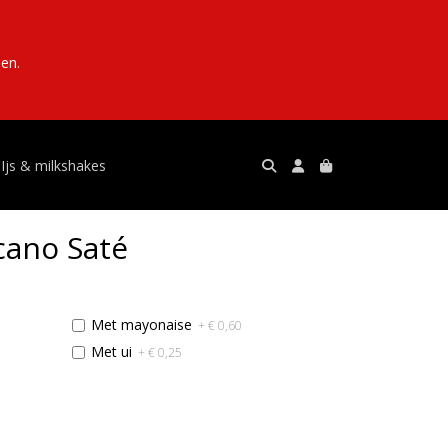
en.
Ijs & milkshakes
cano Saté
Met mayonaise
+ € 0,60
Met ui
+ € 0,25