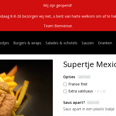
Wij zijn geopend!
ndaag 8-8-26 bezorgen wij niet, u bent van harte welkom om af te hal
Team Bienvenue.
odjes
Burgers & wraps
Salades & schotels
Sauzen
Dranken
Supertje Mexi
Opties
optioneel
Franse friet
Extra satésaus
+ € 1,20
Saus apart?
optioneel
Saus apart in een plastic bakje