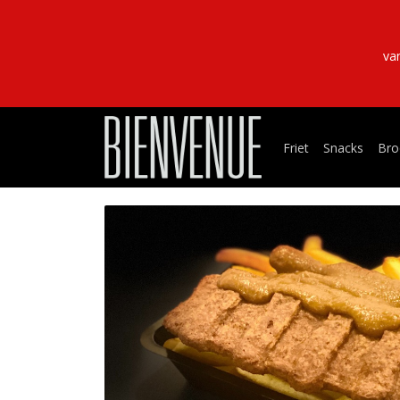
va
Friet
Snacks
Bro