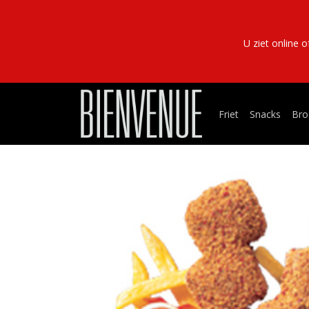
U ziet online 
Friet
Snacks
Bro