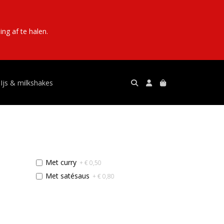
ng af te halen.
Ijs & milkshakes
Met curry
+ € 0,50
Met satésaus
+ € 0,80