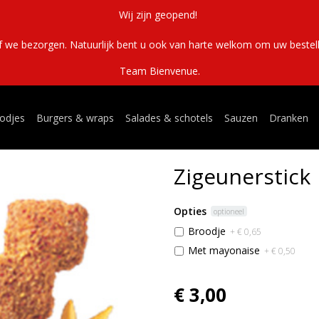
Wij zijn geopend!
of we bezorgen. Natuurlijk bent u ook van harte welkom om uw bestelli
Team Bienvenue.
odjes
Burgers & wraps
Salades & schotels
Sauzen
Dranken
Zigeunerstick
Opties
optioneel
Broodje
+ € 0,65
Met mayonaise
+ € 0,50
€ 3,00