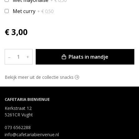
Met mayonaise
+ € 0,50
Met curry
+ € 0,50
€ 3,00
Plaats in mandje
–
+
Bekijk meer uit de collectie snacks
CAFETARIA BIENVENUE
Kerkstraat 12
5261CR Vught
073 6562288
info@cafetariabienvenue.nl