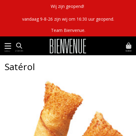
Wij zijn geopend!
vandaag 9-8-26 zijn wij om 16:30 uur geopend.
Team Bienvenue.
MAND
ZOEKEN
MENU
Satérol