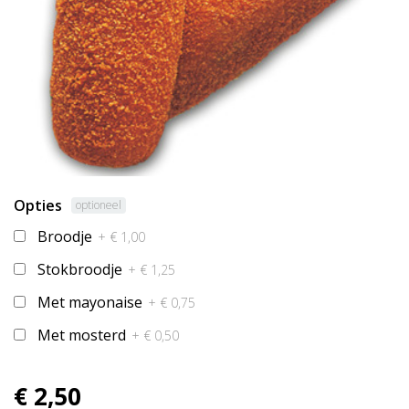
Opties
optioneel
Broodje
+ € 1,00
Stokbroodje
+ € 1,25
Met mayonaise
+ € 0,75
Met mosterd
+ € 0,50
€ 2,50