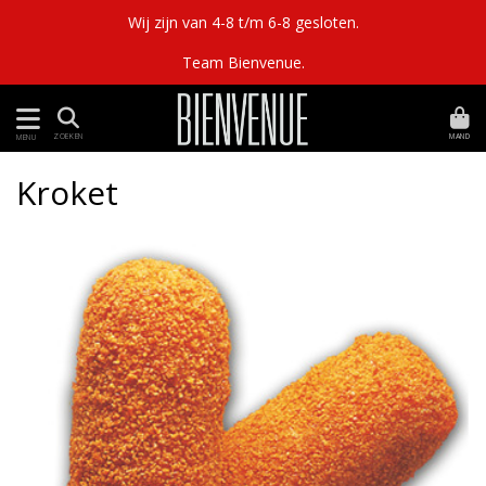
Wij zijn van 4-8 t/m 6-8 gesloten.
Team Bienvenue.
MAND
ZOEKEN
MENU
Kroket