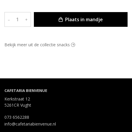
Plaats in mandje
–
+
Bekijk meer uit de collectie snacks
CAFETARIA BIENVENUE
Kerkstraat 12
5261CR Vught
073 6562288
info@cafetariabienvenue.nl