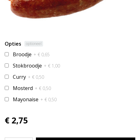
Opties
optioneel
Broodje
+ € 0,65
Stokbroodje
+ € 1,00
Curry
+ € 0,50
Mosterd
+ € 0,50
Mayonaise
+ € 0,50
€ 2,75