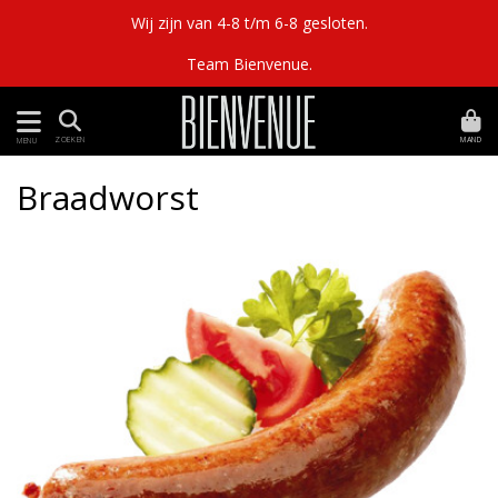
Wij zijn van 4-8 t/m 6-8 gesloten.
Team Bienvenue.
MAND
ZOEKEN
MENU
Braadworst