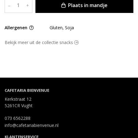
Plaats in mandje
–
+
Allergenen
Gluten, Soja
Bekijk meer uit de collectie snacks
CAFETARIA BIENVENUE
Kerkstraat 12
5261CR Vught
073 6562288
info@cafetariabienvenue.nl
KLANTENSERVICE