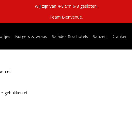
Wij zijn van 4-8 t/m 6-8 gesloten.
Team Bienvenue.
odjes
Burgers & wraps
Salades & schotels
Sauzen
Dranken
en ei.
r gebakken ei