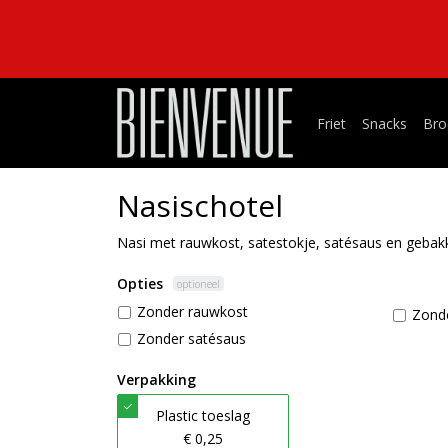
Friet
Snacks
Bro
Nasischotel
Nasi met rauwkost, satestokje, satésaus en gebakk
Opties
optioneel
Zonder rauwkost
Zonde
Zonder satésaus
Verpakking
Plastic toeslag
€ 0,25