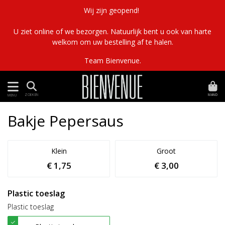
Wij zijn geopend!
U ziet online of we bezorgen. Natuurlijk bent u ook van harte
welkom om uw bestelling af te halen.
Team Bienvenue.
MAND
ZOEKEN
MENU
Bakje Pepersaus
Klein
Groot
€ 1,75
€ 3,00
Plastic toeslag
Plastic toeslag