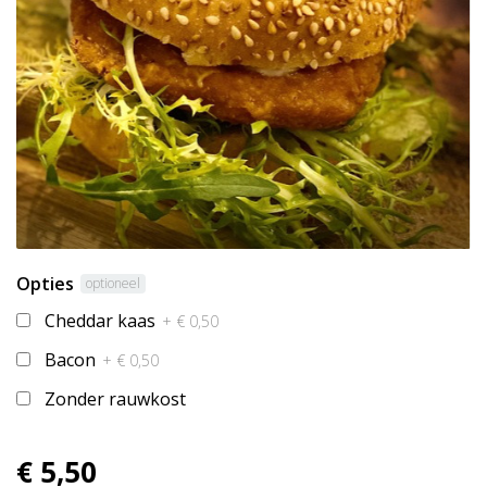
Opties
optioneel
Cheddar kaas
+ € 0,50
Bacon
+ € 0,50
Zonder rauwkost
€ 5,50