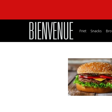
Friet
Snacks
Bro