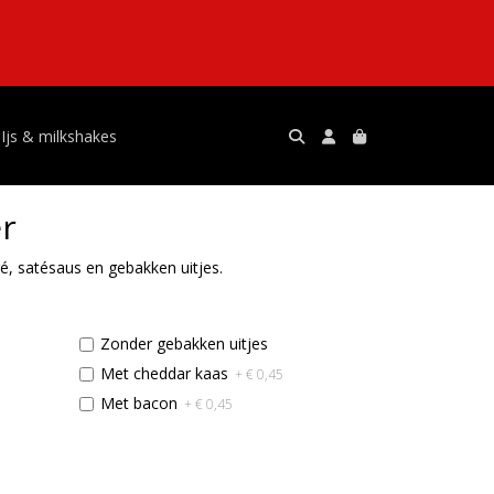
Ijs & milkshakes
r
, satésaus en gebakken uitjes.
Zonder gebakken uitjes
Met cheddar kaas
+ € 0,45
Met bacon
+ € 0,45