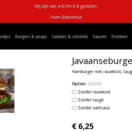
Wij zijn van 4-8 t/m 6-8 gesloten.
Team Bienvenue.
odjes
Burgers & wraps
Salades & schotels
Sauzen
Dranken
Javaanseburge
Hamburger met rauwkost, taugé
Opties
optioneel
Zonder rauwkost
Zonder taugé
Zonder satésaus
€ 6,25