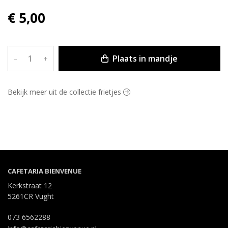
€ 5,00
Plaats in mandje
–
+
Bekijk meer uit de collectie frietjes
CAFETARIA BIENVENUE
Kerkstraat 12
5261CR Vught
073 6562288