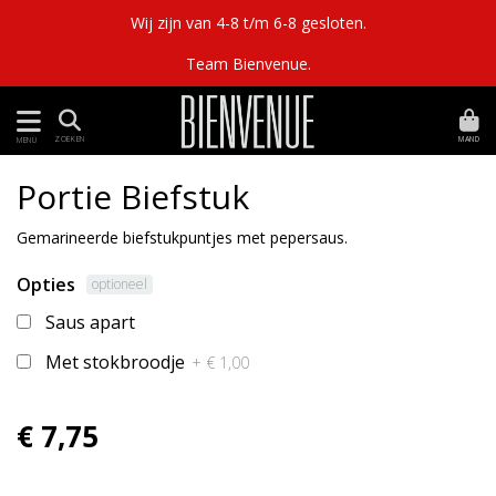
Wij zijn van 4-8 t/m 6-8 gesloten.
Team Bienvenue.
MAND
ZOEKEN
MENU
Portie Biefstuk
Gemarineerde biefstukpuntjes met pepersaus.
Opties
optioneel
Saus apart
Met stokbroodje
+ € 1,00
€ 7,75